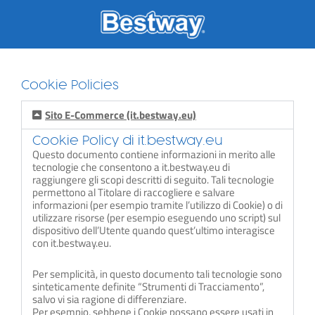
Skip
to
content
Cookie Policies
Sito E-Commerce (it.bestway.eu)
Cookie Policy di it.bestway.eu
Questo documento contiene informazioni in merito alle
tecnologie che consentono a it.bestway.eu di
raggiungere gli scopi descritti di seguito. Tali tecnologie
permettono al Titolare di raccogliere e salvare
informazioni (per esempio tramite l’utilizzo di Cookie) o di
utilizzare risorse (per esempio eseguendo uno script) sul
dispositivo dell’Utente quando quest’ultimo interagisce
con it.bestway.eu.
Per semplicità, in questo documento tali tecnologie sono
sinteticamente definite “Strumenti di Tracciamento”,
salvo vi sia ragione di differenziare.
Per esempio, sebbene i Cookie possano essere usati in