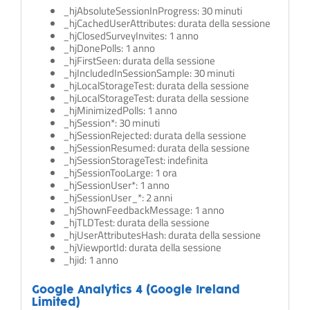
_hjAbsoluteSessionInProgress: 30 minuti
_hjCachedUserAttributes: durata della sessione
_hjClosedSurveyInvites: 1 anno
_hjDonePolls: 1 anno
_hjFirstSeen: durata della sessione
_hjIncludedInSessionSample: 30 minuti
_hjLocalStorageTest: durata della sessione
_hjLocalStorageTest: durata della sessione
_hjMinimizedPolls: 1 anno
_hjSession*: 30 minuti
_hjSessionRejected: durata della sessione
_hjSessionResumed: durata della sessione
_hjSessionStorageTest: indefinita
_hjSessionTooLarge: 1 ora
_hjSessionUser*: 1 anno
_hjSessionUser_*: 2 anni
_hjShownFeedbackMessage: 1 anno
_hjTLDTest: durata della sessione
_hjUserAttributesHash: durata della sessione
_hjViewportId: durata della sessione
_hjid: 1 anno
Google Analytics 4 (Google Ireland
Limited)