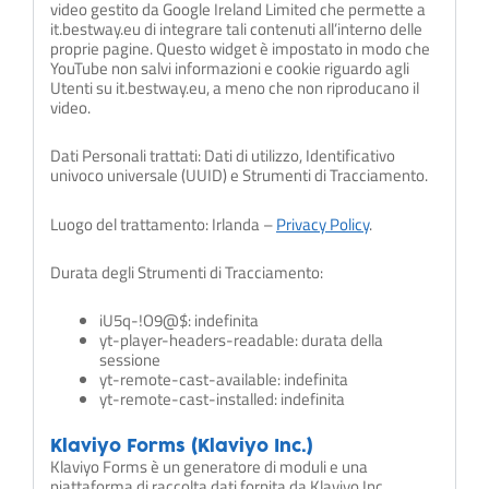
video gestito da Google Ireland Limited che permette a
it.bestway.eu di integrare tali contenuti all’interno delle
proprie pagine. Questo widget è impostato in modo che
YouTube non salvi informazioni e cookie riguardo agli
Utenti su it.bestway.eu, a meno che non riproducano il
video.
Dati Personali trattati: Dati di utilizzo, Identificativo
univoco universale (UUID) e Strumenti di Tracciamento.
Luogo del trattamento: Irlanda –
Privacy Policy
.
Durata degli Strumenti di Tracciamento:
iU5q-!O9@$: indefinita
yt-player-headers-readable: durata della
sessione
yt-remote-cast-available: indefinita
yt-remote-cast-installed: indefinita
Klaviyo Forms (Klaviyo Inc.)
Klaviyo Forms è un generatore di moduli e una
piattaforma di raccolta dati fornita da Klaviyo Inc.