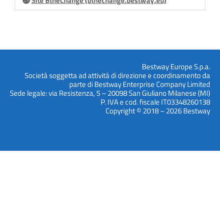
Site BtheChange (bthechange.bestway.eu)
Bestway Europe S.p.a.
Società soggetta ad attività di direzione e coordinamento da
parte di Bestway Enterprise Company Limited
Sede legale: via Resistenza, 5 – 20098 San Giuliano Milanese (MI)
P. IVA e cod. fiscale IT03348260138
Copyright © 2018 – 2026 Bestway