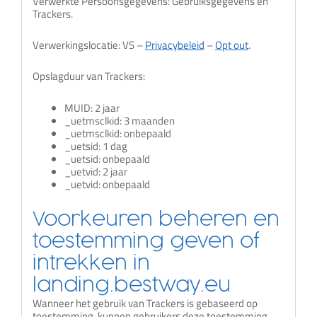
Verwerkte Persoonsgegevens: Gebruiksgegevens en
Trackers.
Verwerkingslocatie: VS –
Privacybeleid
–
Opt out
.
Opslagduur van Trackers:
MUID: 2 jaar
_uetmsclkid: 3 maanden
_uetmsclkid: onbepaald
_uetsid: 1 dag
_uetsid: onbepaald
_uetvid: 2 jaar
_uetvid: onbepaald
Voorkeuren beheren en
toestemming geven of
intrekken in
landing.bestway.eu
Wanneer het gebruik van Trackers is gebaseerd op
toestemming, kunnen gebruikers deze toestemming