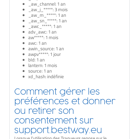
_aw_channel: 1 an
_aw_j_*****: 3 mois
_aw_m_*****: 1 an
_aw_sn_*****: 1 an
_awc_*****: 1 an
adv_awc: 1 an
aw*****: 1 mois
awc: 1 an
awin_source: 1 an
awpv*****: 1 jour
bId: 1 an
lantern: 1 mois
source: 1 an
xd_hash: indéfinie
Comment gérer les
préférences et donner
ou retirer son
consentement sur
support.bestway.eu
Lorsque l’utilisation des Traqueurs repose sur le