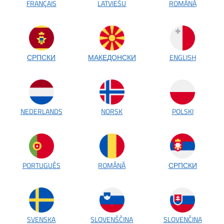
FRANÇAIS
LATVIEŠU
ROMÂNĂ
СРПСКИ
МАКЕДОНСКИ
ENGLISH
NEDERLANDS
NORSK
POLSKI
PORTUGUÊS
ROMÂNĂ
СРПСКИ
SVENSKA
SLOVENŠČINA
SLOVENČINA