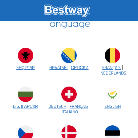
Skip
to
content
Choose your country and
language
SHQIPTAR
HRVATSKI
СРПСКИ
FRANÇAIS
NEDERLANDS
БЪЛГАРСКИ
DEUTSCH
FRANÇAIS
ENGLISH
ITALIANO